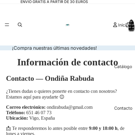
ENVIO GRATIS A PARTIR DE 30 EUROS
Total 
Inicio
artícul
en el
carrit
0
¡Compra nuestras últimas novedades!
Información de contacto
Catálogo
Contacto — Ondiña Rabuda
¿Tienes dudas o quieres ponerte en contacto con nosotros?
Estamos aquí para ayudarte 😊
Correo electrónico:
ondirabuda@gmail.com
Contacto
Teléfono:
651 46 07 73
Ubicación:
Vigo, España
📩 Te responderemos lo antes posible entre
9:00 y 18:00 h
, de
lunes a viernes.