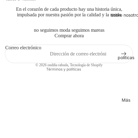
En el corazón de cada producto hay una historia única,
impulsada por nuestra pasión por la calidad y la moda
sobre nosotr
Política de privacidad
Política de reembolso
no seguimos moda seguimos mareas
Términos del servicio
Comprar ahora
Política de envío
Correo electrónico
Información de contacto
politicas
Aviso legal
© 2026
ondiña rabuda
,
Tecnología de Shopify
Términos y políticas
Más