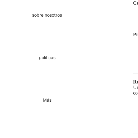
Co
sobre nosotros
Pr
politicas
Re
Un
co
Más