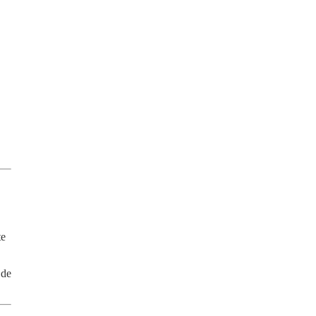
te
 de