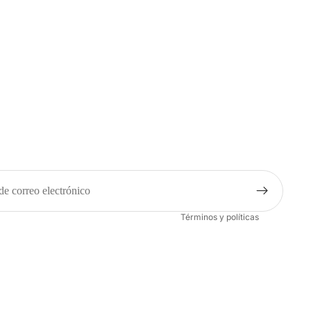
Política de privacidad
Política de reembolso
Términos del servicio
Política de envío
Información de contacto
Aviso legal
Términos y políticas