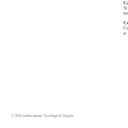
Ca
Si
no
Co
Cu
a:
© 2026
ondiña rabuda
,
Tecnología de Shopify